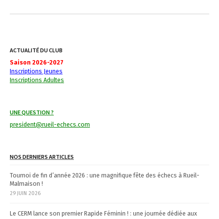
a
v
i
g
ACTUALITÉ DU CLUB
a
Saison 2026-2027
Inscriptions Jeunes
t
Inscriptions Adultes
i
o
UNE QUESTION ?
n
president@rueil-echecs.com
d
e
s
NOS DERNIERS ARTICLES
a
Tournoi de fin d’année 2026 : une magnifique fête des échecs à Rueil-
r
Malmaison !
29 JUIN 2026
t
i
Le CERM lance son premier Rapide Féminin ! : une journée dédiée aux