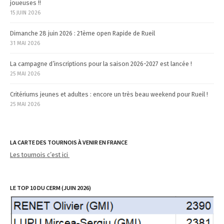
joueuses !!
c
15 JUIN 2026
l
e
Dimanche 28 juin 2026 : 21ème open Rapide de Rueil
31 MAI 2026
s
La campagne d’inscriptions pour la saison 2026-2027 est lancée !
25 MAI 2026
Critériums jeunes et adultes : encore un très beau weekend pour Rueil !
25 MAI 2026
LA CARTE DES TOURNOIS À VENIR EN FRANCE
Les tournois c’est ici
LE TOP 10 DU CERM (JUIN 2026)