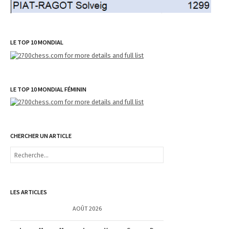
LE TOP 10 MONDIAL
LE TOP 10 MONDIAL FÉMININ
CHERCHER UN ARTICLE
R
e
c
h
e
LES ARTICLES
r
c
AOÛT 2026
h
e