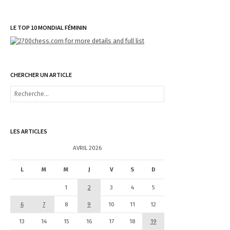
LE TOP 10 MONDIAL FÉMININ
CHERCHER UN ARTICLE
R
e
c
h
e
LES ARTICLES
r
c
AVRIL 2026
h
e
L
M
M
J
V
S
D
r
1
2
3
4
5
:
6
7
8
9
10
11
12
13
14
15
16
17
18
19