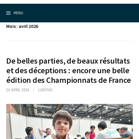
Cercle d'Echecs de Rueil-Malmaison
S
k
MENU
i
p
Mois : avril 2026
t
o
c
o
n
t
De belles parties, de beaux résultats
e
et des déceptions : encore une belle
n
t
édition des Championnats de France
26 AVRIL 2026
/
LUDOVIC