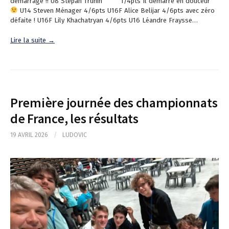
démarrage !! U8 Stepan Trunin 1/4pts Il démarre en douceur
U14 Steven Ménager 4/6pts U16F Alice Belijar 4/6pts avec zéro
défaite ! U16F Lily Khachatryan 4/6pts U16 Léandre Fraysse…
Lire la suite →
Première journée des championnats
de France, les résultats
19 AVRIL 2026
/
LUDOVIC