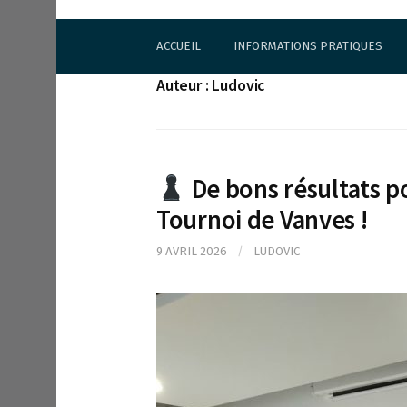
S
Cercle d'Echecs de Rueil-Malmaison
k
ACCUEIL
INFORMATIONS PRATIQUES
i
p
Auteur :
Ludovic
t
o
c
o
n
De bons résultats p
t
e
Tournoi de Vanves !
n
t
9 AVRIL 2026
/
LUDOVIC