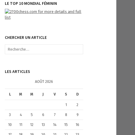
LE TOP 10 MONDIAL FÉMININ
CHERCHER UN ARTICLE
R
e
c
h
e
LES ARTICLES
r
c
AOÛT 2026
h
e
L
M
M
J
V
S
D
r
1
2
:
3
4
5
6
7
8
9
10
11
12
13
14
15
16
17
18
19
20
21
22
23