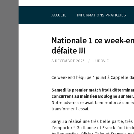
S
Cercle d'Echecs de Rueil-Malmaison
k
ACCUEIL
INFORMATIONS PRATIQUES
i
p
t
o
Nationale 1 ce week-en
c
o
défaite !!!
n
t
8 DÉCEMBRE 2025
/
LUDOVIC
e
n
Ce weekend l’équipe 1 jouait à Cappelle da
t
Samedi le premier match était déterminant
concurrent au maintien Boulogne sur Mer.
Notre adversaire avait bien renforcé son éq
transformer l’essai.
Sergiu a réalisé une très belle partie, tr
l’emporter !! Guillaume et Franck l’ont imi