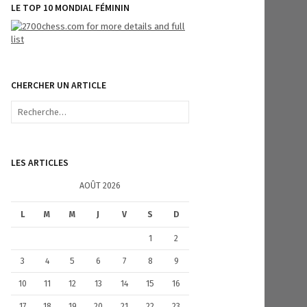
LE TOP 10 MONDIAL FÉMININ
CHERCHER UN ARTICLE
R
e
c
h
e
LES ARTICLES
r
c
AOÛT 2026
h
e
L
M
M
J
V
S
D
r
1
2
:
3
4
5
6
7
8
9
10
11
12
13
14
15
16
17
18
19
20
21
22
23