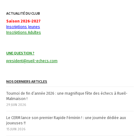
t
ACTUALITÉ DU CLUB
n
Saison 2026-2027
Inscriptions Jeunes
a
Inscriptions Adultes
v
i
UNE QUESTION ?
g
president@rueil-echecs.com
a
NOS DERNIERS ARTICLES
t
Tournoi de fin d’année 2026 : une magnifique fête des échecs à Rueil-
i
Malmaison !
29 JUIN 2026
o
n
Le CERM lance son premier Rapide Féminin ! : une journée dédiée aux
joueuses !!
15 JUIN 2026