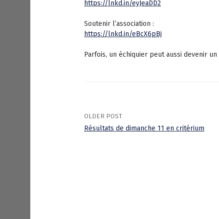
https://lnkd.in/eyJeaDD2
Soutenir l’association :
https://lnkd.in/eBcX6pBj
Parfois, un échiquier peut aussi devenir un
OLDER POST
Résultats de dimanche 11 en critérium
P
o
s
t