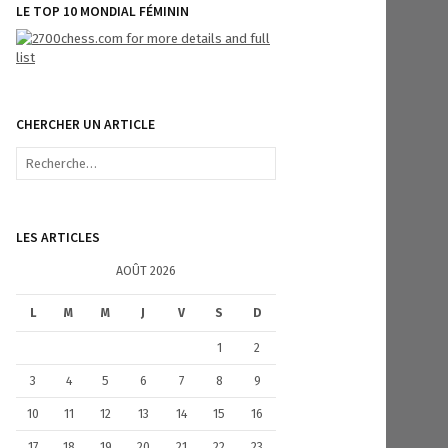
LE TOP 10 MONDIAL FÉMININ
CHERCHER UN ARTICLE
R
e
c
h
e
LES ARTICLES
r
c
AOÛT 2026
h
e
L
M
M
J
V
S
D
r
1
2
:
3
4
5
6
7
8
9
10
11
12
13
14
15
16
17
18
19
20
21
22
23