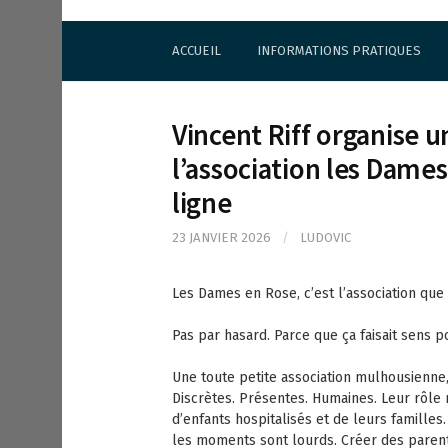
S
Cercle d'Echecs de Rueil-Malmaison
k
ACCUEIL
INFORMATIONS PRATIQUES
i
p
t
o
Vincent Riff organise u
c
o
l’association les Dames
n
ligne
t
e
23 JANVIER 2026
/
LUDOVIC
n
t
Les Dames en Rose, c’est l’association qu
Pas par hasard. Parce que ça faisait sens p
Une toute petite association mulhousien
Discrètes. Présentes. Humaines. Leur rôle n
d’enfants hospitalisés et de leurs familles
les moments sont lourds. Créer des parent