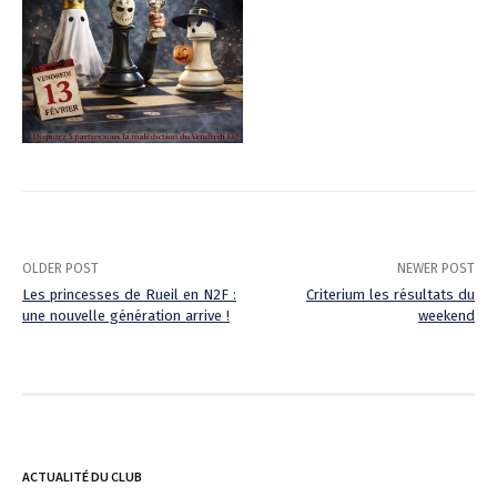
OLDER POST
NEWER POST
Les princesses de Rueil en N2F :
Criterium les résultats du
une nouvelle génération arrive !
weekend
P
o
s
t
ACTUALITÉ DU CLUB
n