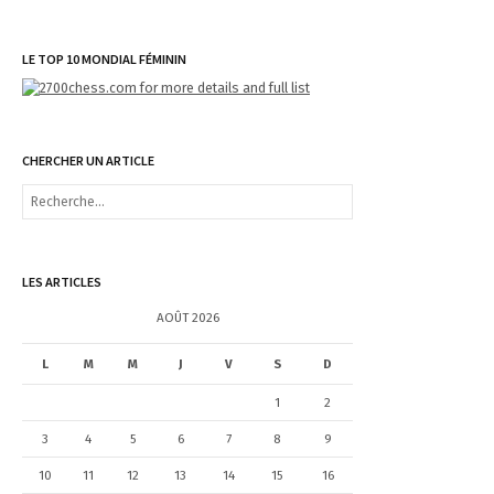
LE TOP 10 MONDIAL FÉMININ
CHERCHER UN ARTICLE
R
e
c
h
e
LES ARTICLES
r
c
AOÛT 2026
h
e
L
M
M
J
V
S
D
r
1
2
:
3
4
5
6
7
8
9
10
11
12
13
14
15
16