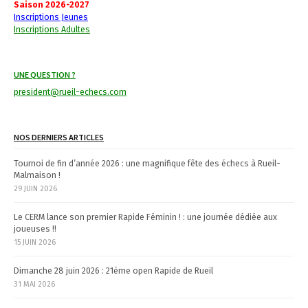
Saison 2026-2027
Inscriptions Jeunes
a
Inscriptions Adultes
v
i
UNE QUESTION ?
g
president@rueil-echecs.com
a
NOS DERNIERS ARTICLES
t
Tournoi de fin d’année 2026 : une magnifique fête des échecs à Rueil-
i
Malmaison !
29 JUIN 2026
o
n
Le CERM lance son premier Rapide Féminin ! : une journée dédiée aux
joueuses !!
15 JUIN 2026
Dimanche 28 juin 2026 : 21ème open Rapide de Rueil
31 MAI 2026