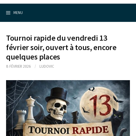
Cercle d'Echecs de Rueil-Malmaison
S
k
MENU
i
p
t
o
Tournoi rapide du vendredi 13
c
o
février soir, ouvert à tous, encore
n
quelques places
t
e
n
8 FÉVRIER 2026
/
LUDOVIC
t