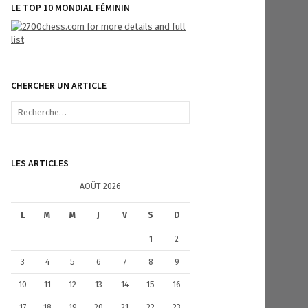
LE TOP 10 MONDIAL FÉMININ
CHERCHER UN ARTICLE
R
e
c
h
e
LES ARTICLES
r
c
AOÛT 2026
h
e
L
M
M
J
V
S
D
r
1
2
:
3
4
5
6
7
8
9
10
11
12
13
14
15
16
17
18
19
20
21
22
23