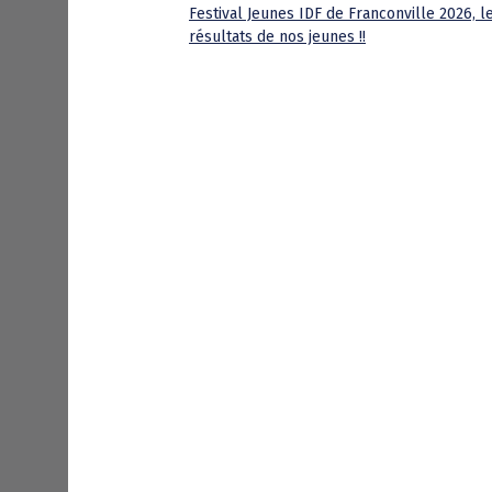
Festival Jeunes IDF de Franconville 2026, l
résultats de nos jeunes !!
P
o
s
t
n
a
v
i
g
a