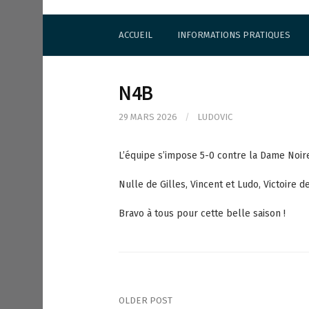
S
Cercle d'Echecs de Rueil-Malmaison
k
ACCUEIL
INFORMATIONS PRATIQUES
i
p
t
o
N4B
c
o
29 MARS 2026
/
LUDOVIC
n
t
e
L’équipe s’impose 5-0 contre la Dame Noir
n
t
Nulle de Gilles, Vincent et Ludo, Victoire de
Bravo à tous pour cette belle saison !
OLDER POST