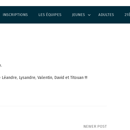
INSCRIPTIONS
LES ÉQUIPES
JEUNES
ADULTES
21
e.
 Léandre, Lysandre, Valentin, David et Titouan !!!
NEWER POST