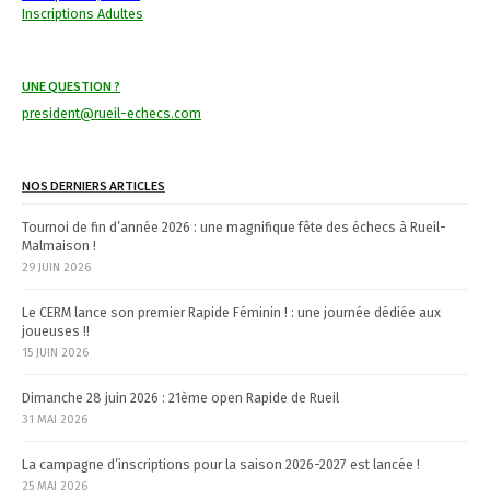
a
Inscriptions Adultes
t
i
UNE QUESTION ?
o
president@rueil-echecs.com
n
NOS DERNIERS ARTICLES
Tournoi de fin d’année 2026 : une magnifique fête des échecs à Rueil-
Malmaison !
29 JUIN 2026
Le CERM lance son premier Rapide Féminin ! : une journée dédiée aux
joueuses !!
15 JUIN 2026
Dimanche 28 juin 2026 : 21ème open Rapide de Rueil
31 MAI 2026
La campagne d’inscriptions pour la saison 2026-2027 est lancée !
25 MAI 2026