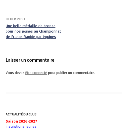
OLDER POST
Une belle médaille de bronze
pour nos jeunes au Championnat
P
de France Rapide par équipes
o
s
Laisser un commentaire
t
Vous devez
être connecté
pour publier un commentaire.
n
a
v
i
ACTUALITÉ DU CLUB
g
Saison 2026-2027
Inscriptions Jeunes