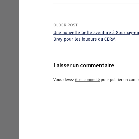
OLDER POST
Une nouvelle belle aventure à Gournay-en
Bray pour les joueurs du CERM
P
o
Laisser un commentaire
s
Vous devez
être connecté
pour publier un comm
t
n
a
v
i