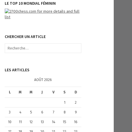
LE TOP 10 MONDIAL FÉMININ
CHERCHER UN ARTICLE
R
e
c
h
e
LES ARTICLES
r
c
AOÛT 2026
h
e
L
M
M
J
V
S
D
r
1
2
:
3
4
5
6
7
8
9
10
11
12
13
14
15
16
17
18
19
20
21
22
23