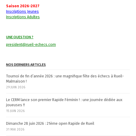
a
Saison 2026-2027
Inscriptions Jeunes
v
Inscriptions Adultes
i
UNE QUESTION ?
g
president@rueil-echecs.com
a
t
NOS DERNIERS ARTICLES
i
Tournoi de fin d’année 2026 : une magnifique fête des échecs à Rueil-
Malmaison !
o
29 JUIN 2026
n
Le CERM lance son premier Rapide Féminin ! : une journée dédiée aux
joueuses !!
15 JUIN 2026
Dimanche 28 juin 2026 : 21ème open Rapide de Rueil
31 MAI 2026