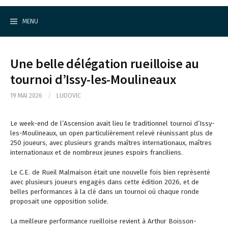
Cercle d'Echecs de Rueil-Malmaison
S
k
MENU
i
p
t
o
Une belle délégation rueilloise au
c
o
tournoi d’Issy-les-Moulineaux
n
t
19 MAI 2026
/
LUDOVIC
e
n
t
Le week-end de l’Ascension avait lieu le traditionnel tournoi d’Issy-
les-Moulineaux, un open particulièrement relevé réunissant plus de
250 joueurs, avec plusieurs grands maîtres internationaux, maîtres
internationaux et de nombreux jeunes espoirs franciliens.
Le
C.E. de Rueil Malmaison
était une nouvelle fois bien représenté
avec plusieurs joueurs engagés dans cette édition 2026, et de
belles performances à la clé dans un tournoi où chaque ronde
proposait une opposition solide.
La meilleure performance rueilloise revient à Arthur Boisson-