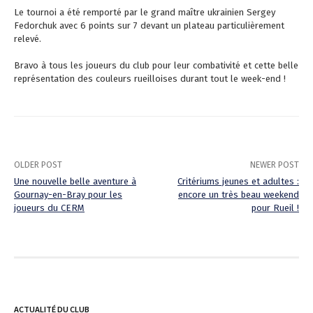
Le tournoi a été remporté par le grand maître ukrainien
Sergey
Fedorchuk
avec 6 points sur 7 devant un plateau particulièrement
relevé.
Bravo à tous les joueurs du club pour leur combativité et cette belle
représentation des couleurs rueilloises durant tout le week-end !
OLDER POST
NEWER POST
Une nouvelle belle aventure à
Critériums jeunes et adultes :
Gournay-en-Bray pour les
encore un très beau weekend
P
joueurs du CERM
pour Rueil !
o
s
t
n
ACTUALITÉ DU CLUB