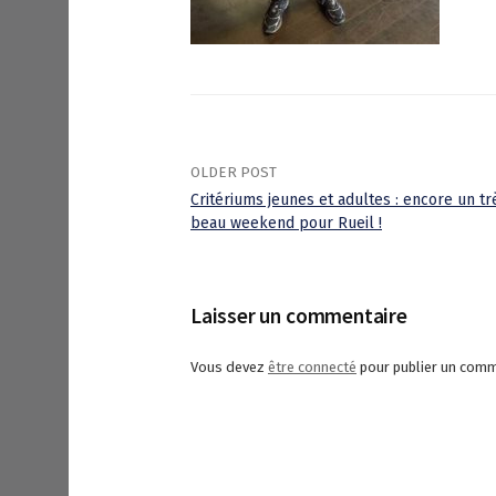
OLDER POST
Critériums jeunes et adultes : encore un tr
beau weekend pour Rueil !
P
o
Laisser un commentaire
s
Vous devez
être connecté
pour publier un comm
t
n
a