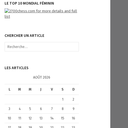
LE TOP 10 MONDIAL FÉMININ
CHERCHER UN ARTICLE
R
e
c
h
e
LES ARTICLES
r
c
AOÛT 2026
h
e
L
M
M
J
V
S
D
r
1
2
:
3
4
5
6
7
8
9
10
11
12
13
14
15
16
17
18
19
20
21
22
23