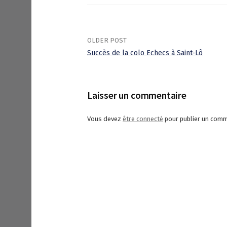
OLDER POST
Succès de la colo Echecs à Saint-Lô
P
o
Laisser un commentaire
s
Vous devez
être connecté
pour publier un comm
t
n
a
v
i