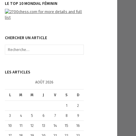
LE TOP 10 MONDIAL FÉMININ
CHERCHER UN ARTICLE
R
e
c
h
e
LES ARTICLES
r
c
AOÛT 2026
h
e
L
M
M
J
V
S
D
r
1
2
:
3
4
5
6
7
8
9
10
11
12
13
14
15
16
17
18
19
20
21
22
23