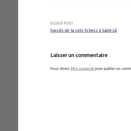
OLDER POST
Succès de la colo Echecs à Saint-Lô
P
o
Laisser un commentaire
s
Vous devez
être connecté
pour publier un comm
t
n
a
v
i