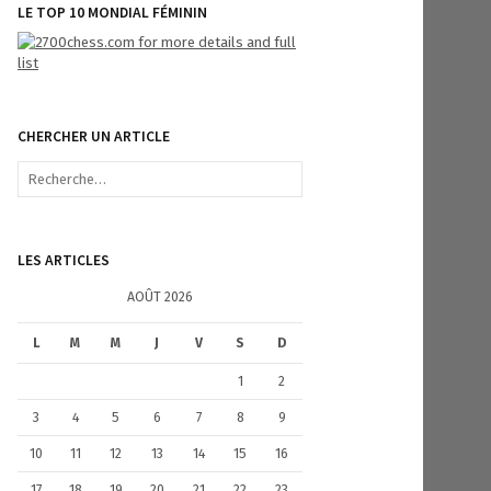
LE TOP 10 MONDIAL FÉMININ
CHERCHER UN ARTICLE
R
e
c
h
e
LES ARTICLES
r
c
AOÛT 2026
h
e
L
M
M
J
V
S
D
r
1
2
:
3
4
5
6
7
8
9
10
11
12
13
14
15
16
17
18
19
20
21
22
23