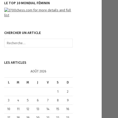
LE TOP 10 MONDIAL FÉMININ
CHERCHER UN ARTICLE
R
e
c
h
e
LES ARTICLES
r
c
AOÛT 2026
h
e
L
M
M
J
V
S
D
r
1
2
:
3
4
5
6
7
8
9
10
11
12
13
14
15
16
17
18
19
20
21
22
23