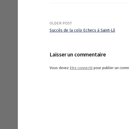
OLDER POST
Succès de la colo Echecs à Saint-Lô
P
o
Laisser un commentaire
s
Vous devez
être connecté
pour publier un comm
t
n
a
v
i