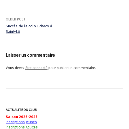
OLDER POST
Succès de la colo Echecs à
Saint-Lô
P
o
Laisser un commentaire
s
t
Vous devez
être connecté
pour publier un commentaire.
n
a
v
i
ACTUALITÉ DU CLUB
Saison 2026-2027
g
Inscriptions Jeunes
Inscriptions Adultes