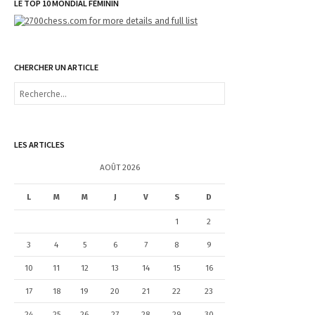
LE TOP 10 MONDIAL FÉMININ
CHERCHER UN ARTICLE
R
e
c
h
e
LES ARTICLES
r
c
AOÛT 2026
h
e
L
M
M
J
V
S
D
r
1
2
:
3
4
5
6
7
8
9
10
11
12
13
14
15
16
17
18
19
20
21
22
23
24
25
26
27
28
29
30