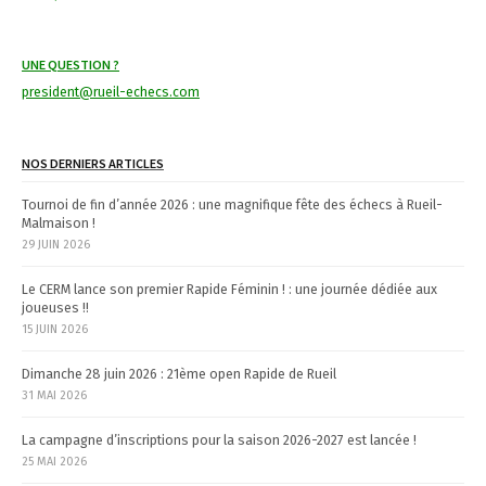
a
t
UNE QUESTION ?
i
president@rueil-echecs.com
o
n
NOS DERNIERS ARTICLES
Tournoi de fin d’année 2026 : une magnifique fête des échecs à Rueil-
Malmaison !
29 JUIN 2026
Le CERM lance son premier Rapide Féminin ! : une journée dédiée aux
joueuses !!
15 JUIN 2026
Dimanche 28 juin 2026 : 21ème open Rapide de Rueil
31 MAI 2026
La campagne d’inscriptions pour la saison 2026-2027 est lancée !
25 MAI 2026