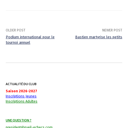
OLDER POST
NEWER POST
Podium international pour le
Bastien martyrise les petits
tournoi annuel
P
o
s
t
ACTUALITÉ DU CLUB
n
Saison 2026-2027
Inscriptions Jeunes
a
Inscriptions Adultes
v
i
UNE QUESTION ?
president@rueil-echecs.com