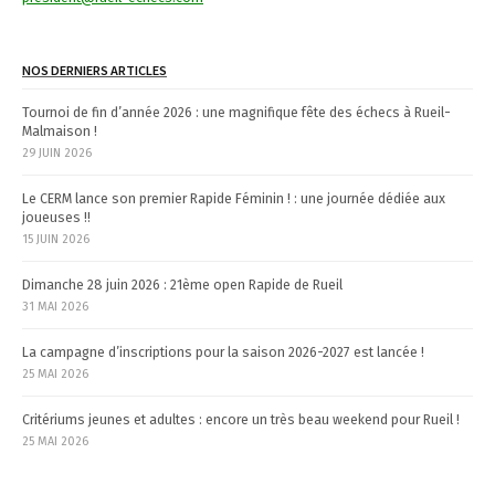
g
a
NOS DERNIERS ARTICLES
t
Tournoi de fin d’année 2026 : une magnifique fête des échecs à Rueil-
i
Malmaison !
29 JUIN 2026
o
n
Le CERM lance son premier Rapide Féminin ! : une journée dédiée aux
joueuses !!
15 JUIN 2026
Dimanche 28 juin 2026 : 21ème open Rapide de Rueil
31 MAI 2026
La campagne d’inscriptions pour la saison 2026-2027 est lancée !
25 MAI 2026
Critériums jeunes et adultes : encore un très beau weekend pour Rueil !
25 MAI 2026