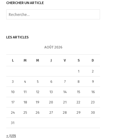
CHERCHER UN ARTICLE
R
e
c
h
e
LES ARTICLES
r
c
AOÛT 2026
h
e
L
M
M
J
V
S
D
r
1
2
:
3
4
5
6
7
8
9
10
11
12
13
14
15
16
17
18
19
20
21
22
23
24
25
26
27
28
29
30
31
« JUIN