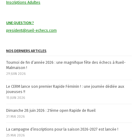
Inscriptions Adultes
a
v
UNE QUESTION ?
i
president@rueil-echecs.com
g
a
NOS DERNIERS ARTICLES
t
Tournoi de fin d’année 2026 : une magnifique fête des échecs à Rueil-
Malmaison !
i
29 JUIN 2026
o
Le CERM lance son premier Rapide Féminin ! : une journée dédiée aux
n
joueuses !!
15 JUIN 2026
Dimanche 28 juin 2026 : 21ème open Rapide de Rueil
31 MAI 2026
La campagne d’inscriptions pour la saison 2026-2027 est lancée !
25 MAI 2026