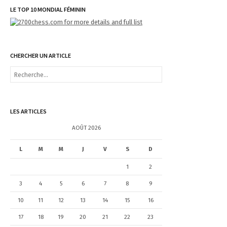
LE TOP 10 MONDIAL FÉMININ
CHERCHER UN ARTICLE
R
e
c
h
e
LES ARTICLES
r
c
AOÛT 2026
h
e
L
M
M
J
V
S
D
r
1
2
:
3
4
5
6
7
8
9
10
11
12
13
14
15
16
17
18
19
20
21
22
23