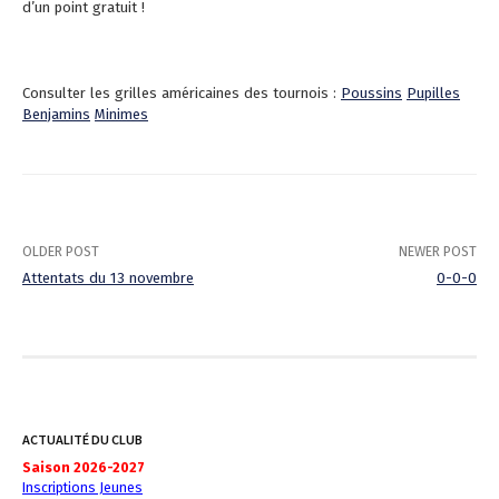
d’un point gratuit !
Consulter les grilles américaines des tournois :
Poussins
Pupilles
Benjamins
Minimes
OLDER POST
NEWER POST
Attentats du 13 novembre
0-0-0
P
o
s
t
ACTUALITÉ DU CLUB
Saison 2026-2027
n
Inscriptions Jeunes