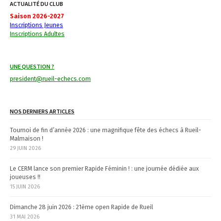
i
ACTUALITÉ DU CLUB
Saison 2026-2027
g
Inscriptions Jeunes
Inscriptions Adultes
a
t
UNE QUESTION ?
i
president@rueil-echecs.com
o
n
NOS DERNIERS ARTICLES
Tournoi de fin d’année 2026 : une magnifique fête des échecs à Rueil-
Malmaison !
29 JUIN 2026
Le CERM lance son premier Rapide Féminin ! : une journée dédiée aux
joueuses !!
15 JUIN 2026
Dimanche 28 juin 2026 : 21ème open Rapide de Rueil
31 MAI 2026