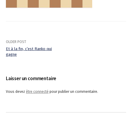
OLDER POST
Et à la fin, c’est Ranko qui
gagne
P
o
Laisser un commentaire
s
t
Vous devez
être connecté
pour publier un commentaire.
n
a
v