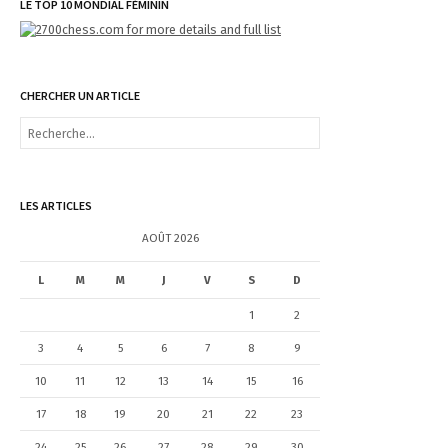
LE TOP 10 MONDIAL FÉMININ
CHERCHER UN ARTICLE
R
e
c
h
e
LES ARTICLES
r
c
AOÛT 2026
h
e
L
M
M
J
V
S
D
r
1
2
:
3
4
5
6
7
8
9
10
11
12
13
14
15
16
17
18
19
20
21
22
23
24
25
26
27
28
29
30