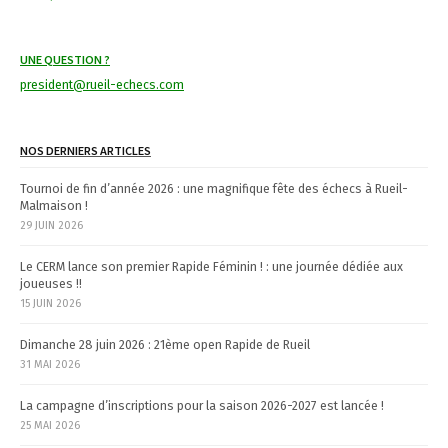
a
t
UNE QUESTION ?
i
president@rueil-echecs.com
o
n
NOS DERNIERS ARTICLES
Tournoi de fin d’année 2026 : une magnifique fête des échecs à Rueil-
Malmaison !
29 JUIN 2026
Le CERM lance son premier Rapide Féminin ! : une journée dédiée aux
joueuses !!
15 JUIN 2026
Dimanche 28 juin 2026 : 21ème open Rapide de Rueil
31 MAI 2026
La campagne d’inscriptions pour la saison 2026-2027 est lancée !
25 MAI 2026