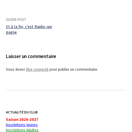
OLDER POST
Et à la fin, c’est Ranko qui
gagne
P
o
Laisser un commentaire
s
t
Vous devez
être connecté
pour publier un commentaire.
n
a
v
i
ACTUALITÉ DU CLUB
Saison 2026-2027
g
Inscriptions Jeunes
Inscriptions Adultes