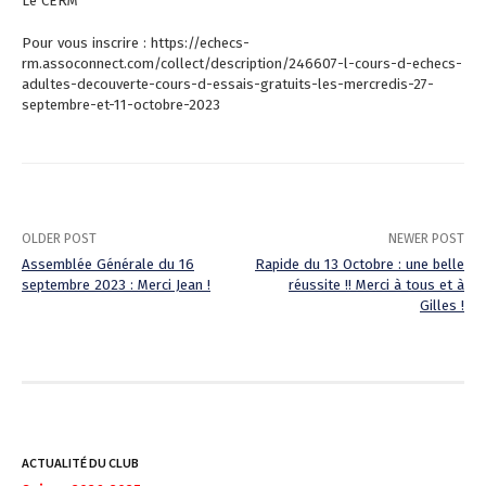
Le CERM
Pour vous inscrire : https://echecs-
rm.assoconnect.com/collect/description/246607-l-cours-d-echecs-
adultes-decouverte-cours-d-essais-gratuits-les-mercredis-27-
septembre-et-11-octobre-2023
OLDER POST
NEWER POST
Assemblée Générale du 16
Rapide du 13 Octobre : une belle
septembre 2023 : Merci Jean !
réussite !! Merci à tous et à
P
Gilles !
o
s
t
n
ACTUALITÉ DU CLUB