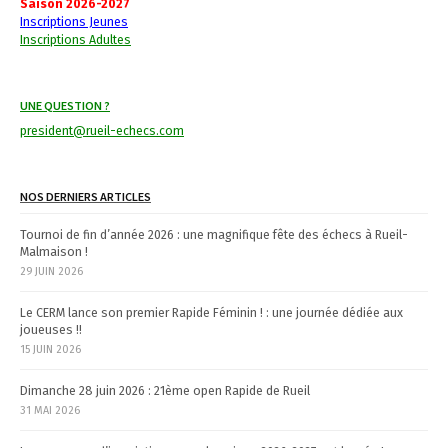
a
Saison 2026-2027
Inscriptions Jeunes
v
Inscriptions Adultes
i
UNE QUESTION ?
g
president@rueil-echecs.com
a
t
NOS DERNIERS ARTICLES
i
Tournoi de fin d’année 2026 : une magnifique fête des échecs à Rueil-
Malmaison !
o
29 JUIN 2026
n
Le CERM lance son premier Rapide Féminin ! : une journée dédiée aux
joueuses !!
15 JUIN 2026
Dimanche 28 juin 2026 : 21ème open Rapide de Rueil
31 MAI 2026