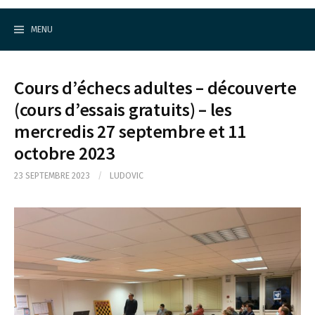
Cercle d'Echecs de Rueil-Malmaison
S
k
MENU
i
p
t
o
Cours d’échecs adultes – découverte
c
o
(cours d’essais gratuits) – les
n
mercredis 27 septembre et 11
t
e
octobre 2023
n
t
23 SEPTEMBRE 2023
/
LUDOVIC