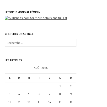
LE TOP 10 MONDIAL FÉMININ
CHERCHER UN ARTICLE
R
e
c
h
e
LES ARTICLES
r
c
AOÛT 2026
h
e
L
M
M
J
V
S
D
r
1
2
:
3
4
5
6
7
8
9
10
11
12
13
14
15
16