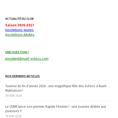
s
t
ACTUALITÉ DU CLUB
n
Saison 2026-2027
Inscriptions Jeunes
a
Inscriptions Adultes
v
i
UNE QUESTION ?
g
president@rueil-echecs.com
a
NOS DERNIERS ARTICLES
t
Tournoi de fin d’année 2026 : une magnifique fête des échecs à Rueil-
i
Malmaison !
29 JUIN 2026
o
n
Le CERM lance son premier Rapide Féminin ! : une journée dédiée aux
joueuses !!
15 JUIN 2026