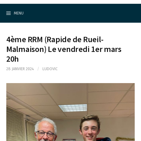
Cercle d'Echecs de Rueil-Malmaison
S
k
MENU
i
p
t
o
4ème RRM (Rapide de Rueil-
c
o
Malmaison) Le vendredi 1er mars
n
20h
t
e
n
28 JANVIER 2024
/
LUDOVIC
t