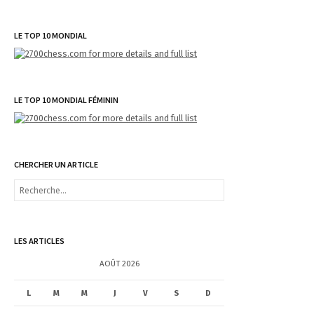
LE TOP 10 MONDIAL
LE TOP 10 MONDIAL FÉMININ
CHERCHER UN ARTICLE
R
e
c
h
e
LES ARTICLES
r
c
AOÛT 2026
h
e
L
M
M
J
V
S
D
r