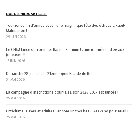
a
t
NOS DERNIERS ARTICLES
i
Tournoi de fin d’année 2026 : une magnifique fête des échecs à Rueil-
Malmaison !
o
29 JUIN 2026
n
Le CERM lance son premier Rapide Féminin ! : une journée dédiée aux
joueuses !!
15 JUIN 2026
Dimanche 28 juin 2026 : 21ème open Rapide de Rueil
31 MAI 2026
La campagne d’inscriptions pour la saison 2026-2027 est lancée !
25 MAI 2026
Critériums jeunes et adultes : encore un très beau weekend pour Rueil !
25 MAI 2026