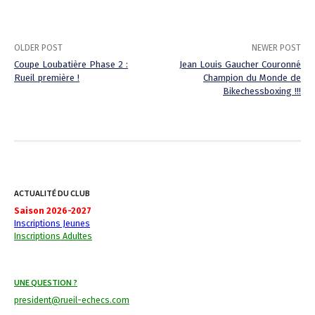
OLDER POST
NEWER POST
Coupe Loubatière Phase 2 :
Jean Louis Gaucher Couronné
Rueil première !
Champion du Monde de
P
Bikechessboxing !!!
o
s
t
n
ACTUALITÉ DU CLUB
a
Saison 2026-2027
Inscriptions Jeunes
v
Inscriptions Adultes
i
UNE QUESTION ?
g
president@rueil-echecs.com