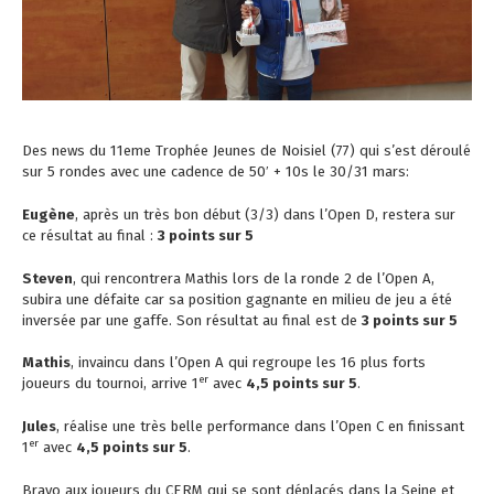
Des news du 11eme Trophée Jeunes de Noisiel (77) qui s’est déroulé
sur 5 rondes avec une cadence de 50′ + 10s le 30/31 mars:
Eugène
, après un très bon début (3/3) dans l’Open D, restera sur
ce résultat au final :
3 points sur 5
Steven
, qui rencontrera Mathis lors de la ronde 2 de l’Open A,
subira une défaite car sa position gagnante en milieu de jeu a été
inversée par une gaffe. Son résultat au final est de
3 points sur 5
Mathis
, invaincu dans l’Open A qui regroupe les 16 plus forts
er
joueurs du tournoi, arrive 1
avec
4,5 points sur 5
.
Jules
, réalise une très belle performance dans l’Open C en finissant
er
1
avec
4,5 points sur 5
.
Bravo aux joueurs du CERM qui se sont déplacés dans la Seine et