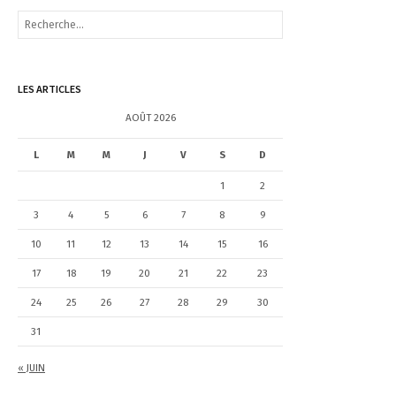
R
e
c
h
e
LES ARTICLES
r
c
AOÛT 2026
h
e
L
M
M
J
V
S
D
r
1
2
:
3
4
5
6
7
8
9
10
11
12
13
14
15
16
17
18
19
20
21
22
23
24
25
26
27
28
29
30
31
« JUIN