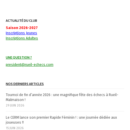
t
n
ACTUALITÉ DU CLUB
a
Saison 2026-2027
Inscriptions Jeunes
v
Inscriptions Adultes
i
UNE QUESTION ?
g
president@rueil-echecs.com
a
t
NOS DERNIERS ARTICLES
i
Tournoi de fin d’année 2026 : une magnifique fête des échecs à Rueil-
Malmaison !
o
29 JUIN 2026
n
Le CERM lance son premier Rapide Féminin ! : une journée dédiée aux
joueuses !!
15 JUIN 2026