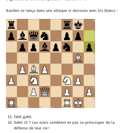
Bastien se lança dans une attaque ci-dessous avec les blancs :
Fxh6 gxh6
Dxh6 c5 ? Les noirs semblent ne pas se préoccuper de la
défense de leur roi !