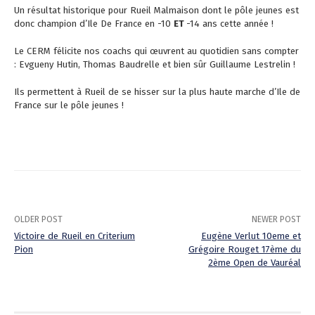
Un résultat historique pour Rueil Malmaison dont le pôle jeunes est
donc champion d’Ile De France en -10
ET
-14 ans cette année !
Le CERM félicite nos coachs qui œuvrent au quotidien sans compter
: Evgueny Hutin, Thomas Baudrelle et bien sûr Guillaume Lestrelin !
Ils permettent à Rueil de se hisser sur la plus haute marche d’Ile de
France sur le pôle jeunes !
OLDER POST
NEWER POST
Victoire de Rueil en Criterium
Eugène Verlut 10eme et
Pion
Grégoire Rouget 17ème du
P
2ème Open de Vauréal
o
s