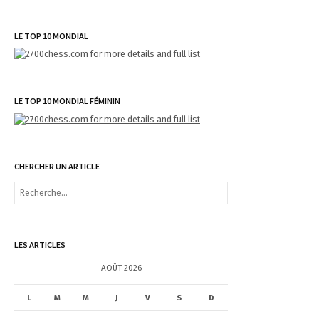
LE TOP 10 MONDIAL
LE TOP 10 MONDIAL FÉMININ
CHERCHER UN ARTICLE
R
e
c
h
e
LES ARTICLES
r
c
AOÛT 2026
h
e
L
M
M
J
V
S
D
r