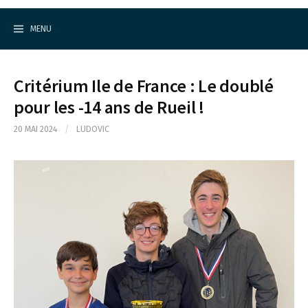
Cercle d'Echecs de Rueil-Malmaison
S
k
MENU
i
p
t
o
Critérium Ile de France : Le doublé
c
o
pour les -14 ans de Rueil !
n
t
20 MAI 2024
/
LUDOVIC
e
n
t