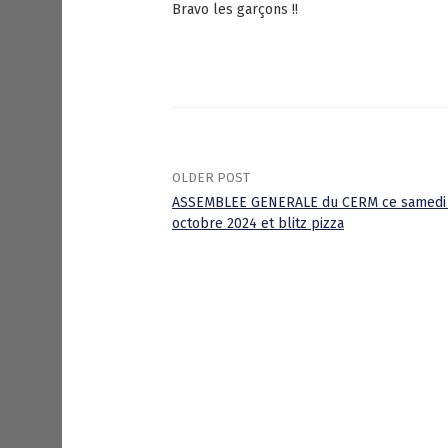
Bravo les garçons !!
OLDER POST
ASSEMBLEE GENERALE du CERM ce samedi
octobre 2024 et blitz pizza
P
o
s
t
n
a