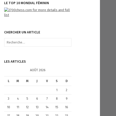
LE TOP 10 MONDIAL FÉMININ
CHERCHER UN ARTICLE
R
e
c
h
e
LES ARTICLES
r
c
AOÛT 2026
h
e
L
M
M
J
V
S
D
r
1
2
:
3
4
5
6
7
8
9
10
11
12
13
14
15
16
17
18
19
20
21
22
23