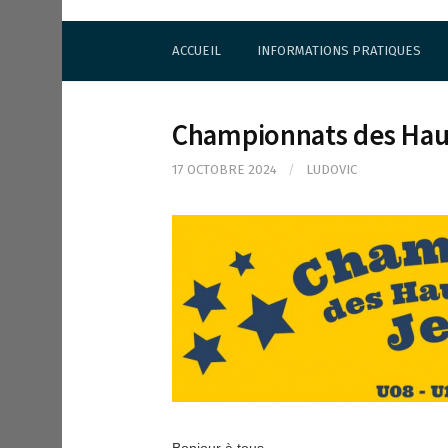
S
Cercle d'Echecs de Rueil-Malmaison
k
ACCUEIL
INFORMATIONS PRATIQUES
i
p
t
o
Championnats des Hau
c
o
17 OCTOBRE 2024
/
LUDOVIC
n
t
e
n
t