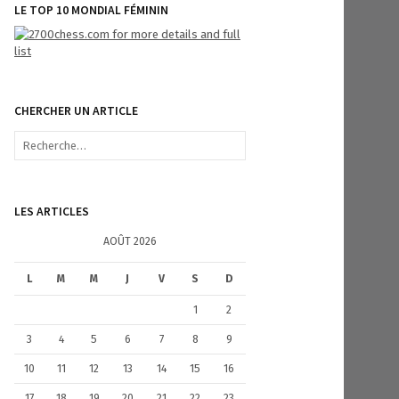
LE TOP 10 MONDIAL FÉMININ
CHERCHER UN ARTICLE
R
e
c
h
e
LES ARTICLES
r
c
AOÛT 2026
h
e
L
M
M
J
V
S
D
r
1
2
:
3
4
5
6
7
8
9
10
11
12
13
14
15
16
17
18
19
20
21
22
23