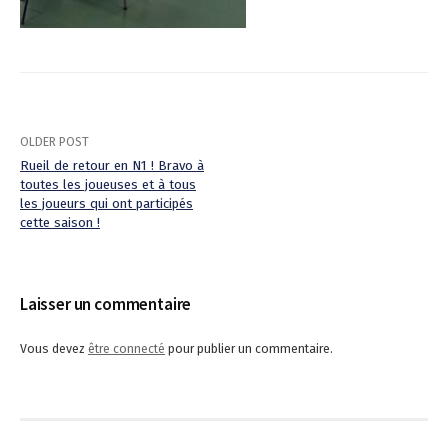
OLDER POST
Rueil de retour en N1 ! Bravo à
toutes les joueuses et à tous
P
les joueurs qui ont participés
cette saison !
o
s
Laisser un commentaire
t
n
Vous devez
être connecté
pour publier un commentaire.
a
v