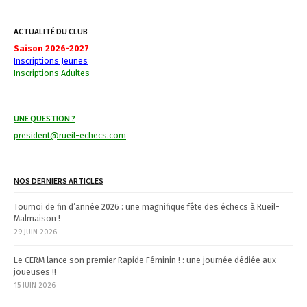
i
g
ACTUALITÉ DU CLUB
a
Saison 2026-2027
Inscriptions Jeunes
t
Inscriptions Adultes
i
UNE QUESTION ?
o
president@rueil-echecs.com
n
NOS DERNIERS ARTICLES
Tournoi de fin d’année 2026 : une magnifique fête des échecs à Rueil-
Malmaison !
29 JUIN 2026
Le CERM lance son premier Rapide Féminin ! : une journée dédiée aux
joueuses !!
15 JUIN 2026