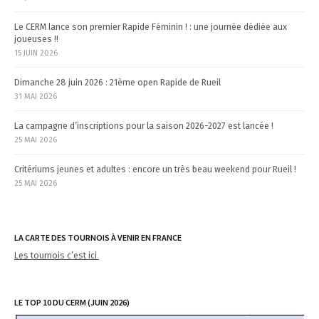
o
n
Le CERM lance son premier Rapide Féminin ! : une journée dédiée aux
joueuses !!
15 JUIN 2026
Dimanche 28 juin 2026 : 21ème open Rapide de Rueil
31 MAI 2026
La campagne d’inscriptions pour la saison 2026-2027 est lancée !
25 MAI 2026
Critériums jeunes et adultes : encore un très beau weekend pour Rueil !
25 MAI 2026
LA CARTE DES TOURNOIS À VENIR EN FRANCE
Les tournois c’est ici
LE TOP 10 DU CERM (JUIN 2026)