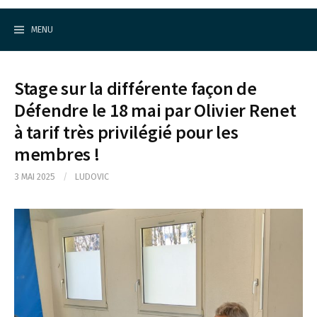
Cercle d'Echecs de Rueil-Malmaison
S
k
MENU
i
p
t
o
Stage sur la différente façon de
c
o
Défendre le 18 mai par Olivier Renet
n
à tarif très privilégié pour les
t
e
membres !
n
t
3 MAI 2025
/
LUDOVIC