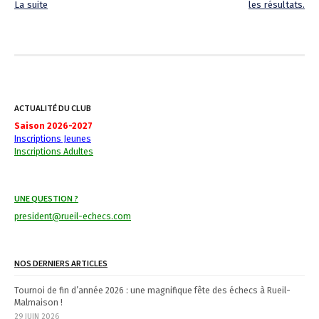
La suite
les résultats.
P
o
s
t
ACTUALITÉ DU CLUB
n
Saison 2026-2027
Inscriptions Jeunes
a
Inscriptions Adultes
v
i
UNE QUESTION ?
g
president@rueil-echecs.com
a
NOS DERNIERS ARTICLES
t
Tournoi de fin d’année 2026 : une magnifique fête des échecs à Rueil-
i
Malmaison !
29 JUIN 2026