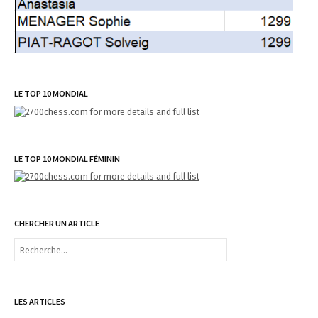
LE TOP 10 MONDIAL
LE TOP 10 MONDIAL FÉMININ
CHERCHER UN ARTICLE
R
e
c
h
e
LES ARTICLES
r
c