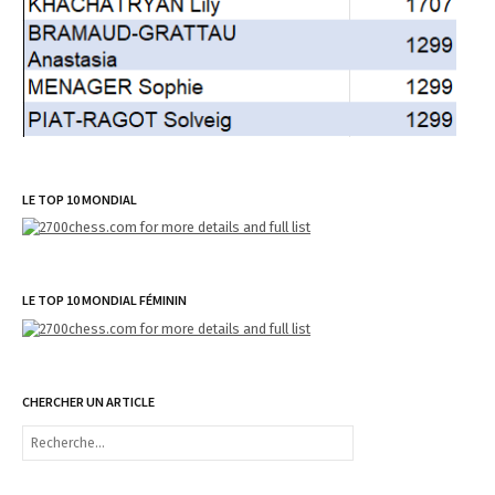
LE TOP 10 MONDIAL
LE TOP 10 MONDIAL FÉMININ
CHERCHER UN ARTICLE
R
e
c
h