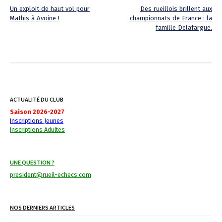
Un exploit de haut vol pour
Des rueillois brillent aux
Mathis à Avoine !
championnats de France : la
P
famille Delafargue.
o
s
t
n
ACTUALITÉ DU CLUB
a
Saison 2026-2027
Inscriptions Jeunes
v
Inscriptions Adultes
i
UNE QUESTION ?
g
president@rueil-echecs.com
a
t
NOS DERNIERS ARTICLES