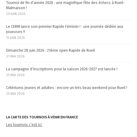
i
Tournoi de fin d’année 2026 : une magnifique fête des échecs à Rueil-
Malmaison !
o
29 JUIN 2026
n
Le CERM lance son premier Rapide Féminin ! : une journée dédiée aux
joueuses !!
15 JUIN 2026
Dimanche 28 juin 2026 : 21ème open Rapide de Rueil
31 MAI 2026
La campagne d’inscriptions pour la saison 2026-2027 est lancée !
25 MAI 2026
Critériums jeunes et adultes : encore un très beau weekend pour Rueil !
25 MAI 2026
LA CARTE DES TOURNOIS À VENIR EN FRANCE
Les tournois c’est ici