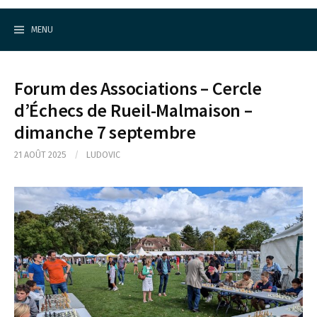
Cercle d'Echecs de Rueil-Malmaison
S
k
MENU
i
p
t
o
Forum des Associations – Cercle
c
o
d’Échecs de Rueil-Malmaison –
n
dimanche 7 septembre
t
e
n
21 AOÛT 2025
/
LUDOVIC
t