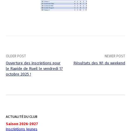
OLDER POST
NEWER POST
Ouverture des inscriptions pour
Résultats des N1 du weekend
le Rapide de Rueil le vendredi 17
P
octobre 2025 !
o
s
t
n
ACTUALITÉ DU CLUB
a
Saison 2026-2027
Inscriptions Jeunes