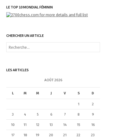
LE TOP 10 MONDIAL FÉMININ
CHERCHER UN ARTICLE
R
e
c
h
e
LES ARTICLES
r
c
AOÛT 2026
h
e
L
M
M
J
V
S
D
r
1
2
:
3
4
5
6
7
8
9
10
11
12
13
14
15
16
17
18
19
20
21
22
23