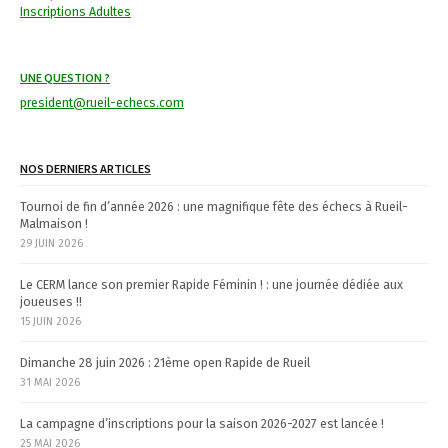
v
Inscriptions Adultes
i
UNE QUESTION ?
g
president@rueil-echecs.com
a
t
NOS DERNIERS ARTICLES
i
Tournoi de fin d’année 2026 : une magnifique fête des échecs à Rueil-
Malmaison !
o
29 JUIN 2026
n
Le CERM lance son premier Rapide Féminin ! : une journée dédiée aux
joueuses !!
15 JUIN 2026
Dimanche 28 juin 2026 : 21ème open Rapide de Rueil
31 MAI 2026
La campagne d’inscriptions pour la saison 2026-2027 est lancée !
25 MAI 2026