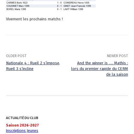
Vivement les prochains matchs !
OLDER POST
NEWER POST
Nationale 4 : Rueil 2 s’impose,
And the winner is …. Mathis :
Rueil 3 s’incline
lors du premier rapide du CERM
P
de la saison
o
s
t
n
ACTUALITÉ DU CLUB
a
Saison 2026-2027
Inscriptions Jeunes