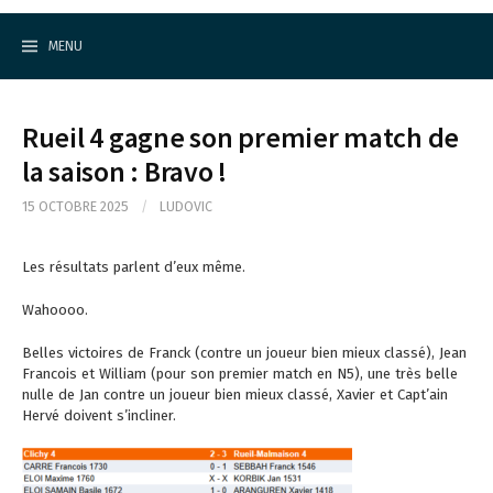
Cercle d'Echecs de Rueil-Malmaison
S
k
MENU
i
p
t
o
Rueil 4 gagne son premier match de
c
o
la saison : Bravo !
n
t
15 OCTOBRE 2025
/
LUDOVIC
e
n
t
Les résultats parlent d’eux même.
Wahoooo.
Belles victoires de Franck (contre un joueur bien mieux classé), Jean
Francois et William (pour son premier match en N5), une très belle
nulle de Jan contre un joueur bien mieux classé, Xavier et Capt’ain
Hervé doivent s’incliner.