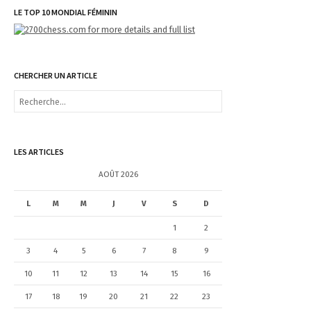
LE TOP 10 MONDIAL FÉMININ
CHERCHER UN ARTICLE
R
e
c
h
e
LES ARTICLES
r
c
AOÛT 2026
h
e
L
M
M
J
V
S
D
r
1
2
:
3
4
5
6
7
8
9
10
11
12
13
14
15
16
17
18
19
20
21
22
23