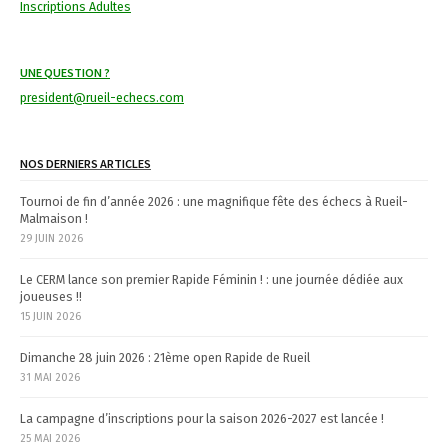
v
Inscriptions Adultes
i
UNE QUESTION ?
g
president@rueil-echecs.com
a
t
NOS DERNIERS ARTICLES
i
Tournoi de fin d’année 2026 : une magnifique fête des échecs à Rueil-
Malmaison !
o
29 JUIN 2026
n
Le CERM lance son premier Rapide Féminin ! : une journée dédiée aux
joueuses !!
15 JUIN 2026
Dimanche 28 juin 2026 : 21ème open Rapide de Rueil
31 MAI 2026
La campagne d’inscriptions pour la saison 2026-2027 est lancée !
25 MAI 2026