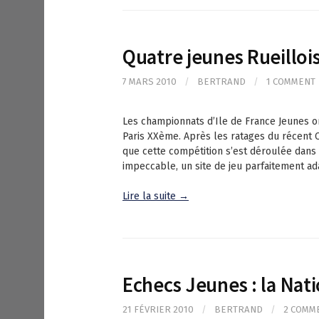
Quatre jeunes Rueillois
7 MARS 2010
/
BERTRAND
/
1 COMMENT
Les championnats d’Ile de France Jeunes o
Paris XXème. Après les ratages du récent C
que cette compétition s’est déroulée dans 
impeccable, un site de jeu parfaitement a
Lire la suite →
Echecs Jeunes : la Nati
21 FÉVRIER 2010
/
BERTRAND
/
2 COMM