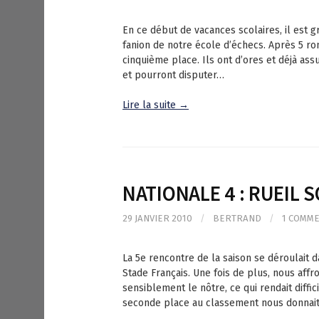
En ce début de vacances scolaires, il est g
fanion de notre école d’échecs. Après 5 ro
cinquième place. Ils ont d’ores et déjà ass
et pourront disputer…
Lire la suite →
NATIONALE 4 : RUEIL S
29 JANVIER 2010
/
BERTRAND
/
1 COMM
La 5e rencontre de la saison se déroulait da
Stade Français. Une fois de plus, nous affr
sensiblement le nôtre, ce qui rendait diffici
seconde place au classement nous donnai