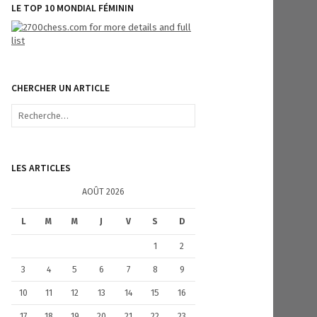
LE TOP 10 MONDIAL FÉMININ
CHERCHER UN ARTICLE
R
e
c
h
e
LES ARTICLES
r
c
AOÛT 2026
h
e
L
M
M
J
V
S
D
r
1
2
:
3
4
5
6
7
8
9
10
11
12
13
14
15
16
17
18
19
20
21
22
23