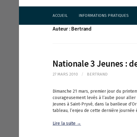
S
Cercle d'Echecs de Rueil-Malmaison
k
ACCUEIL
INFORMATIONS PRATIQUES
i
p
Auteur :
Bertrand
t
o
c
o
n
Nationale 3 Jeunes : d
t
e
n
27 MARS 2010
/
BERTRAND
t
Dimanche 21 mars, premier jour du printem
courageusement levés à l’aube pour aller 
Jeunes à Saint-Pryvé, dans la banlieue d’O
tableau, l’enjeu de cette dernière journée 
Lire la suite →