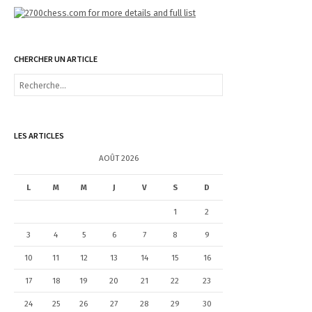
CHERCHER UN ARTICLE
R
e
c
h
e
LES ARTICLES
r
c
AOÛT 2026
h
e
L
M
M
J
V
S
D
r
1
2
:
3
4
5
6
7
8
9
10
11
12
13
14
15
16
17
18
19
20
21
22
23
24
25
26
27
28
29
30