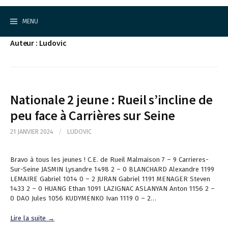
Cercle d'Echecs de Rueil-Malmaison
S
k
MENU
i
p
Auteur :
Ludovic
t
o
c
o
n
t
Nationale 2 jeune : Rueil s’incline de
e
peu face à Carrières sur Seine
n
t
21 JANVIER 2024
/
LUDOVIC
Bravo à tous les jeunes ! C.E. de Rueil Malmaison 7 – 9 Carrieres-
Sur-Seine JASMIN Lysandre 1498 2 – 0 BLANCHARD Alexandre 1199
LEMAIRE Gabriel 1014 0 – 2 JURAN Gabriel 1191 MENAGER Steven
1433 2 – 0 HUANG Ethan 1091 LAZIGNAC ASLANYAN Anton 1156 2 –
0 DAO Jules 1056 KUDYMENKO Ivan 1119 0 – 2…
Lire la suite →