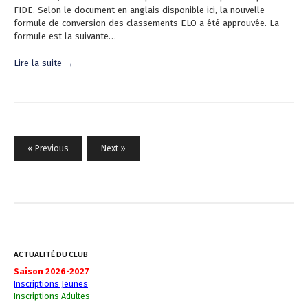
FIDE. Selon le document en anglais disponible ici, la nouvelle
formule de conversion des classements ELO a été approuvée. La
formule est la suivante…
Lire la suite →
« Previous
Next »
N
a
v
i
g
ACTUALITÉ DU CLUB
a
Saison 2026-2027
Inscriptions Jeunes
t
Inscriptions Adultes