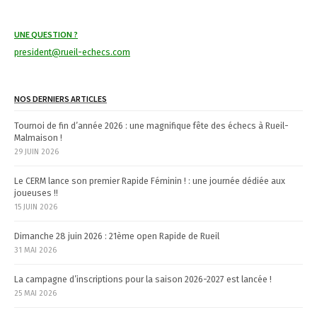
i
o
UNE QUESTION ?
n
president@rueil-echecs.com
d
e
s
NOS DERNIERS ARTICLES
a
Tournoi de fin d’année 2026 : une magnifique fête des échecs à Rueil-
r
Malmaison !
29 JUIN 2026
t
i
Le CERM lance son premier Rapide Féminin ! : une journée dédiée aux
joueuses !!
c
15 JUIN 2026
l
e
Dimanche 28 juin 2026 : 21ème open Rapide de Rueil
31 MAI 2026
s
La campagne d’inscriptions pour la saison 2026-2027 est lancée !
25 MAI 2026