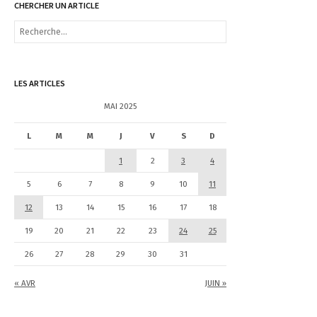
CHERCHER UN ARTICLE
R
e
c
h
e
LES ARTICLES
r
c
MAI 2025
h
e
L
M
M
J
V
S
D
r
1
2
3
4
:
5
6
7
8
9
10
11
12
13
14
15
16
17
18
19
20
21
22
23
24
25
26
27
28
29
30
31
« AVR
JUIN »