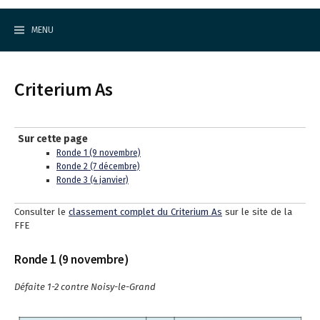
Cercle d'Echecs de Rueil-Malmaison
S
k
MENU
i
p
t
o
Criterium As
c
o
n
t
Sur cette page
e
Ronde 1 (9 novembre)
n
Ronde 2 (7 décembre)
t
Ronde 3 (4 janvier)
Consulter le
classement complet du Criterium As
sur le site de la
FFE
Ronde 1 (9 novembre)
Défaite 1-2 contre Noisy-le-Grand