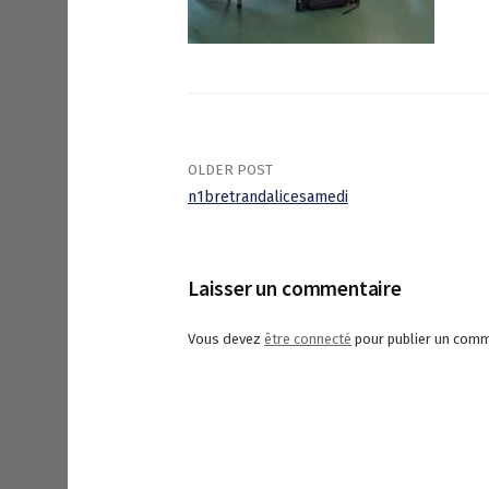
OLDER POST
n1bretrandalicesamedi
P
o
Laisser un commentaire
s
Vous devez
être connecté
pour publier un comm
t
n
a