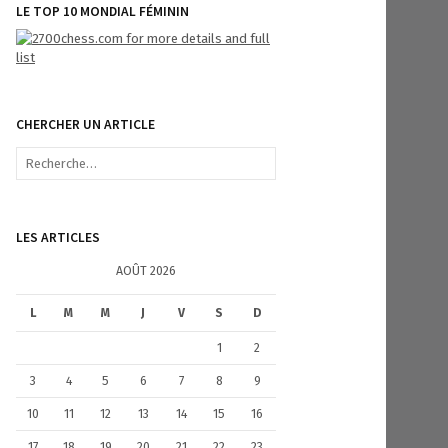
LE TOP 10 MONDIAL FÉMININ
CHERCHER UN ARTICLE
R
e
c
h
e
LES ARTICLES
r
c
AOÛT 2026
h
e
L
M
M
J
V
S
D
r
1
2
:
3
4
5
6
7
8
9
10
11
12
13
14
15
16
17
18
19
20
21
22
23