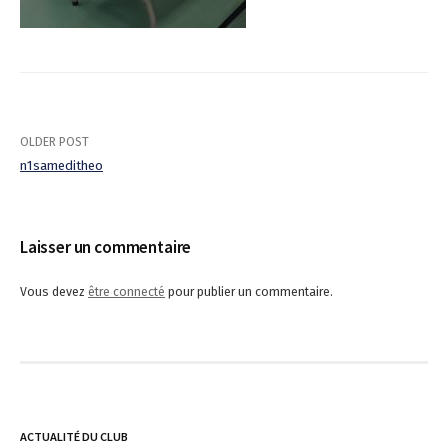
OLDER POST
n1sameditheo
P
o
Laisser un commentaire
s
Vous devez
être connecté
pour publier un commentaire.
t
n
a
v
ACTUALITÉ DU CLUB