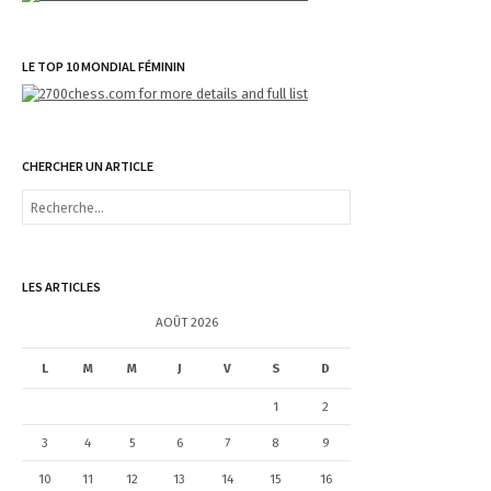
LE TOP 10 MONDIAL FÉMININ
CHERCHER UN ARTICLE
R
e
c
h
e
LES ARTICLES
r
c
AOÛT 2026
h
e
L
M
M
J
V
S
D
r
1
2
:
3
4
5
6
7
8
9
10
11
12
13
14
15
16