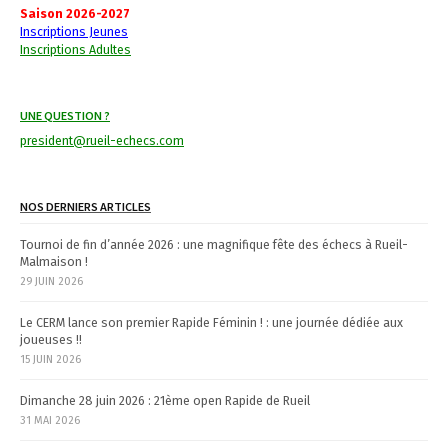
i
Saison 2026-2027
Inscriptions Jeunes
g
Inscriptions Adultes
a
t
UNE QUESTION ?
president@rueil-echecs.com
i
o
NOS DERNIERS ARTICLES
n
Tournoi de fin d’année 2026 : une magnifique fête des échecs à Rueil-
Malmaison !
29 JUIN 2026
Le CERM lance son premier Rapide Féminin ! : une journée dédiée aux
joueuses !!
15 JUIN 2026
Dimanche 28 juin 2026 : 21ème open Rapide de Rueil
31 MAI 2026