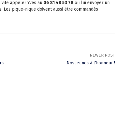
nt vite appeler Yves au
06 81 48 53 78
ou lui envoyer un
s. Les pique-nique doivent aussi être commandés
NEWER POST
rs.
Nos jeunes à l’honneur !