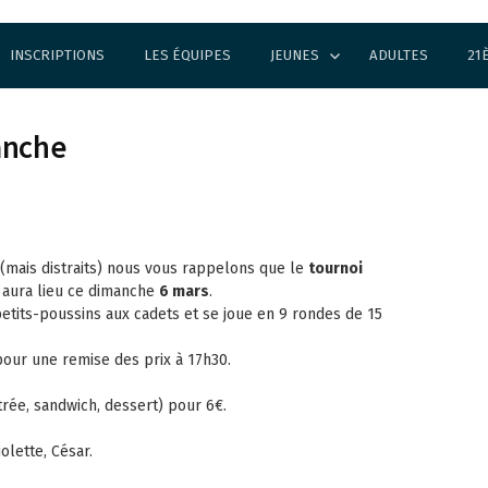
INSCRIPTIONS
LES ÉQUIPES
JEUNES
ADULTES
21
anche
(mais distraits) nous vous rappelons que le
tournoi
aura lieu ce dimanche
6 mars
.
 petits-poussins aux cadets et se joue en 9 rondes de 15
our une remise des prix à 17h30.
rée, sandwich, dessert) pour 6€.
iolette, César.