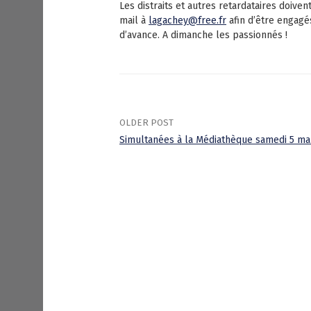
Les distraits et autres retardataires doive
mail à
lagachey@free.fr
afin d’être engagé
d’avance. A dimanche les passionnés !
OLDER POST
Simultanées à la Médiathèque samedi 5 ma
P
o
s
t
n
a