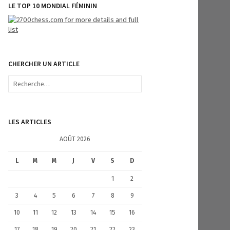
LE TOP 10 MONDIAL FÉMININ
CHERCHER UN ARTICLE
R
e
c
h
e
LES ARTICLES
r
c
AOÛT 2026
h
e
L
M
M
J
V
S
D
r
1
2
:
3
4
5
6
7
8
9
10
11
12
13
14
15
16
17
18
19
20
21
22
23