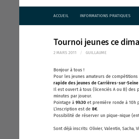
S
Cercle d'Echecs de Rueil-Malmaison
k
ACCUEIL
INFORMATIONS PRATIQUES
i
p
t
o
Tournoi jeunes ce dim
c
o
2 MARS 2011
/
GUILLAUME
n
t
e
Bonjour à tous !
n
Pour les jeunes amateurs de compétitions 
t
rapide des jeunes de Carrières-sur-Seine
Il est ouvert à tous (licenciés A ou B) des
minutes par joueur.
Pointage à
9h30
et première ronde à 10h p
L’inscription est de
8€
.
Possibilité de réserver un pique-nique (ent
Sont déjà inscrits: Olivier, Valentin, Sacha, V