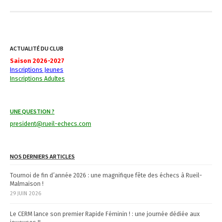
a
v
i
g
ACTUALITÉ DU CLUB
a
Saison 2026-2027
Inscriptions Jeunes
t
Inscriptions Adultes
i
o
UNE QUESTION ?
n
president@rueil-echecs.com
d
e
s
NOS DERNIERS ARTICLES
a
Tournoi de fin d’année 2026 : une magnifique fête des échecs à Rueil-
r
Malmaison !
29 JUIN 2026
t
i
Le CERM lance son premier Rapide Féminin ! : une journée dédiée aux