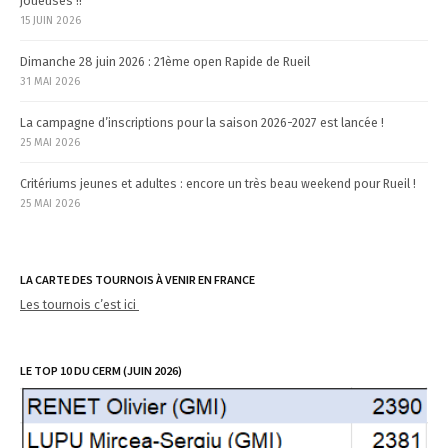
joueuses !!
c
15 JUIN 2026
l
e
Dimanche 28 juin 2026 : 21ème open Rapide de Rueil
31 MAI 2026
s
La campagne d’inscriptions pour la saison 2026-2027 est lancée !
25 MAI 2026
Critériums jeunes et adultes : encore un très beau weekend pour Rueil !
25 MAI 2026
LA CARTE DES TOURNOIS À VENIR EN FRANCE
Les tournois c’est ici
LE TOP 10 DU CERM (JUIN 2026)