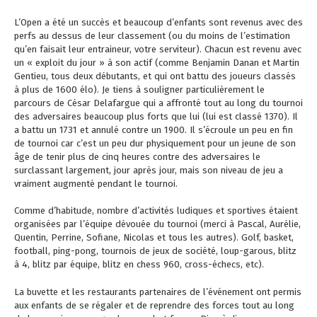
L’Open a été un succès et beaucoup d’enfants sont revenus avec des
perfs au dessus de leur classement (ou du moins de l’estimation
qu’en faisait leur entraineur, votre serviteur). Chacun est revenu avec
un « exploit du jour » à son actif (comme Benjamin Danan et Martin
Gentieu, tous deux débutants, et qui ont battu des joueurs classés
à plus de 1600 élo). Je tiens à souligner particulièrement le
parcours de César Delafargue qui a affronté tout au long du tournoi
des adversaires beaucoup plus forts que lui (lui est classé 1370). Il
a battu un 1731 et annulé contre un 1900. Il s’écroule un peu en fin
de tournoi car c’est un peu dur physiquement pour un jeune de son
âge de tenir plus de cinq heures contre des adversaires le
surclassant largement, jour après jour, mais son niveau de jeu a
vraiment augmenté pendant le tournoi.
Comme d’habitude, nombre d’activités ludiques et sportives étaient
organisées par l’équipe dévouée du tournoi (merci à Pascal, Aurélie,
Quentin, Perrine, Sofiane, Nicolas et tous les autres). Golf, basket,
football, ping-pong, tournois de jeux de société, loup-garous, blitz
à 4, blitz par équipe, blitz en chess 960, cross-échecs, etc).
La buvette et les restaurants partenaires de l’événement ont permis
aux enfants de se régaler et de reprendre des forces tout au long