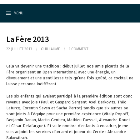
Cercle d'Echecs de Rueil-Malmaison
S
k
MENU
i
p
t
o
La Fère 2013
c
o
22 JUILLET 2013
/
GUILLAUME
/
1 COMMENT
n
t
e
Cela va devenir une tradition : début juillet, nos amis picards de la
n
Fère organisent un Open International avec une énergie, un
t
dévouement et une gentillesse tels qu’une fois goûté, ce cocktail ne
laisse personne indifférent.
Les six enfants qui avaient participé à la première édition sont donc
revenus avec joie (Paul et Gaspard Sergent, Axel Berkovits, Théo
Leturcq, Corentin Seven et Sacha Perrot) tandis que six autres se
sont joints à l’équipe pour une première expérience (Vitaly Popoff,
Benjamin Danan, Martin Gentieu, Mathieu Faessel, Alexandre Rouet
et César Delafargue). Et vu le nombre d’enfants à encadrer, je me
suis adjoint les services d’un ami et joueur du Cercle : Alexandre
Sakowitsch.