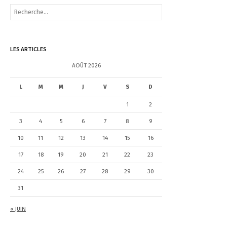
R
e
c
h
e
LES ARTICLES
r
c
AOÛT 2026
h
e
L
M
M
J
V
S
D
r
1
2
:
3
4
5
6
7
8
9
10
11
12
13
14
15
16
17
18
19
20
21
22
23
24
25
26
27
28
29
30
31
« JUIN