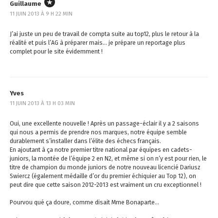
Guillaume
11 JUIN 2013 À 9 H 22 MIN
J’ai juste un peu de travail de compta suite au top12, plus le retour à la
réalité et puis l’AG à préparer mais… je prépare un reportage plus
complet pour le site évidemment !
Yves
11 JUIN 2013 À 13 H 03 MIN
Oui, une excellente nouvelle ! Après un passage-éclair il y a 2 saisons
qui nous a permis de prendre nos marques, notre équipe semble
durablement s’installer dans l’élite des échecs français.
En ajoutant à ça notre premier titre national par équipes en cadets-
juniors, la montée de l’équipe 2 en N2, et même si on n’y est pour rien, le
titre de champion du monde juniors de notre nouveau licencié Dariusz
Swiercz (également médaille d’or du premier échiquier au Top 12), on
peut dire que cette saison 2012-2013 est vraiment un cru exceptionnel !
Pourvou qué ça doure, comme disait Mme Bonaparte…