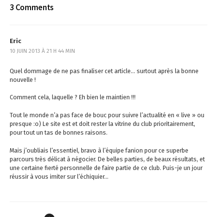
3 Comments
s
t
Eric
n
10 JUIN 2013 À 21 H 44 MIN
a
Quel dommage de ne pas finaliser cet article… surtout après la bonne
nouvelle !
v
Comment cela, laquelle ? Eh bien le maintien !!!
i
g
Tout le monde n’a pas face de bouc pour suivre l’actualité en « live » ou
presque :o) Le site est et doit rester la vitrine du club prioritairement,
a
pour tout un tas de bonnes raisons.
t
Mais j’oubliais l’essentiel, bravo à l’équipe fanion pour ce superbe
parcours très délicat à négocier. De belles parties, de beaux résultats, et
i
une certaine fierté personnelle de faire partie de ce club. Puis-je un jour
réussir à vous imiter sur l’échiquier…
o
n