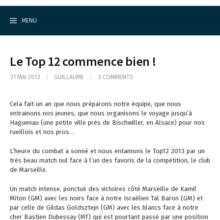
Cercle d'Echecs de Rueil-Malmaison
S
k
MENU
i
p
t
o
Le Top 12 commence bien !
c
o
31 MAI 2013
/
GUILLAUME
/
3 COMMENTS
n
t
e
Cela fait un an que nous préparons notre équipe, que nous
n
entrainons nos jeunes, que nous organisons le voyage jusqu’à
t
Haguenau (une petite ville près de Bischwiller, en Alsace) pour nos
rueillois et nos pros…
L’heure du combat a sonné et nous entamons le Top12 2013 par un
très beau match nul face à l’un des favoris de la compétition, le club
de Marseille.
Un match intense, ponctué des victoires côté Marseille de Kamil
Miton (GM) avec les noirs face à notre Israélien Tal Baron (GM) et
par celle de Gildas Goldsztejn (GM) avec les blancs face à notre
cher Bastien Dubessay (Mf) qui est pourtant passé par une position