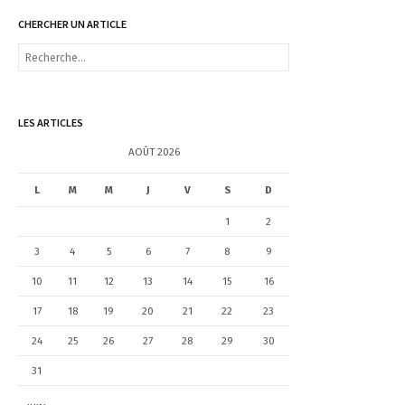
CHERCHER UN ARTICLE
R
e
c
h
e
LES ARTICLES
r
c
AOÛT 2026
h
e
L
M
M
J
V
S
D
r
1
2
:
3
4
5
6
7
8
9
10
11
12
13
14
15
16
17
18
19
20
21
22
23
24
25
26
27
28
29
30
31