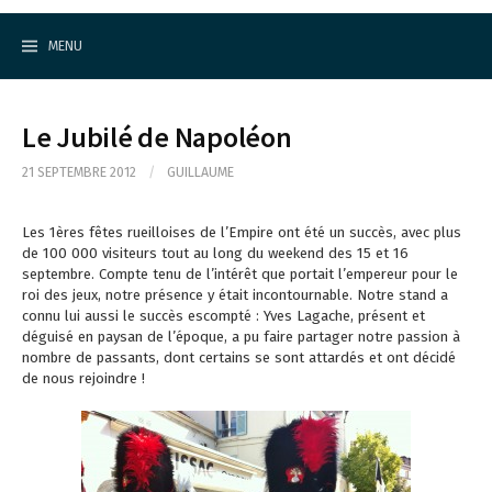
Cercle d'Echecs de Rueil-Malmaison
S
k
MENU
i
p
t
o
Le Jubilé de Napoléon
c
o
21 SEPTEMBRE 2012
/
GUILLAUME
n
t
e
Les 1ères fêtes rueilloises de l’Empire ont été un succès, avec plus
n
de 100 000 visiteurs tout au long du weekend des 15 et 16
t
septembre. Compte tenu de l’intérêt que portait l’empereur pour le
roi des jeux, notre présence y était incontournable. Notre stand a
connu lui aussi le succès escompté : Yves Lagache, présent et
déguisé en paysan de l’époque, a pu faire partager notre passion à
nombre de passants, dont certains se sont attardés et ont décidé
de nous rejoindre !