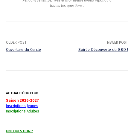
Pendant ce temps, Yves et moi-même avons répondu à
toutes les questions !
OLDER POST
NEWER POST
Ouverture du Cercle
Soirée Découverte du GBD !
P
o
s
t
ACTUALITÉ DU CLUB
Saison 2026-2027
n
Inscriptions Jeunes
Inscriptions Adultes
a
v
UNE QUESTION ?