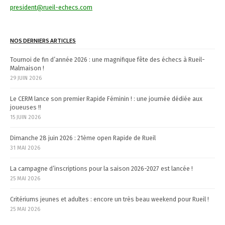
i
president@rueil-echecs.com
g
a
NOS DERNIERS ARTICLES
t
Tournoi de fin d’année 2026 : une magnifique fête des échecs à Rueil-
Malmaison !
i
29 JUIN 2026
o
Le CERM lance son premier Rapide Féminin ! : une journée dédiée aux
n
joueuses !!
15 JUIN 2026
Dimanche 28 juin 2026 : 21ème open Rapide de Rueil
31 MAI 2026
La campagne d’inscriptions pour la saison 2026-2027 est lancée !
25 MAI 2026
Critériums jeunes et adultes : encore un très beau weekend pour Rueil !
25 MAI 2026