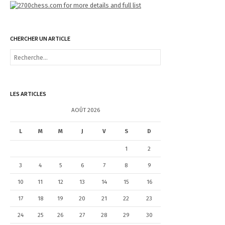
CHERCHER UN ARTICLE
R
e
c
h
e
LES ARTICLES
r
c
AOÛT 2026
h
e
L
M
M
J
V
S
D
r
1
2
:
3
4
5
6
7
8
9
10
11
12
13
14
15
16
17
18
19
20
21
22
23
24
25
26
27
28
29
30