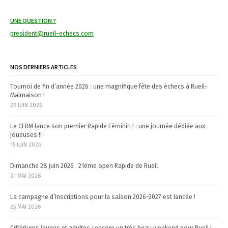
a
t
UNE QUESTION ?
president@rueil-echecs.com
i
o
NOS DERNIERS ARTICLES
n
Tournoi de fin d’année 2026 : une magnifique fête des échecs à Rueil-
Malmaison !
29 JUIN 2026
Le CERM lance son premier Rapide Féminin ! : une journée dédiée aux
joueuses !!
15 JUIN 2026
Dimanche 28 juin 2026 : 21ème open Rapide de Rueil
31 MAI 2026
La campagne d’inscriptions pour la saison 2026-2027 est lancée !
25 MAI 2026
Critériums jeunes et adultes : encore un très beau weekend pour Rueil !