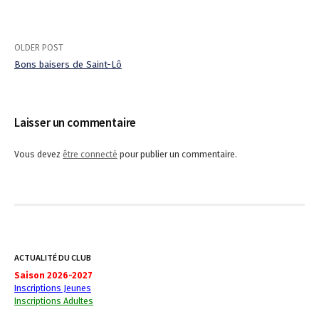
OLDER POST
Bons baisers de Saint-Lô
P
o
Laisser un commentaire
s
Vous devez
être connecté
pour publier un commentaire.
t
n
a
v
ACTUALITÉ DU CLUB
i
Saison 2026-2027
Inscriptions Jeunes
g
Inscriptions Adultes