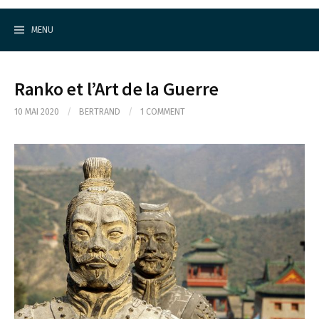
Cercle d'Echecs de Rueil-Malmaison
S
k
MENU
i
p
t
o
Ranko et l’Art de la Guerre
c
o
10 MAI 2020
/
BERTRAND
/
1 COMMENT
n
t
e
n
t