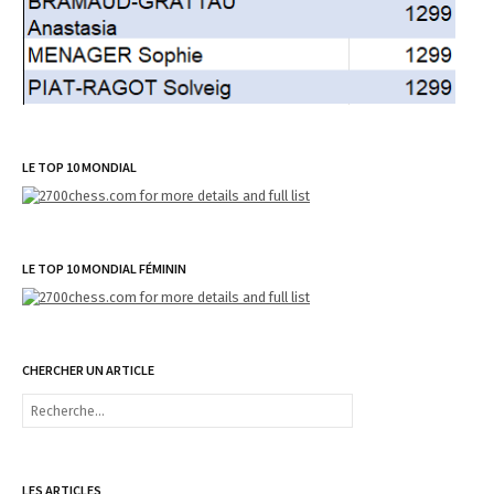
LE TOP 10 MONDIAL
LE TOP 10 MONDIAL FÉMININ
CHERCHER UN ARTICLE
R
e
c
h
e
LES ARTICLES