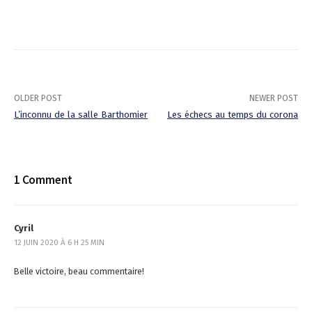
OLDER POST
NEWER POST
L’inconnu de la salle Barthomier
Les échecs au temps du corona
P
o
1 Comment
s
t
Cyril
n
12 JUIN 2020 À 6 H 25 MIN
a
Belle victoire, beau commentaire!
v