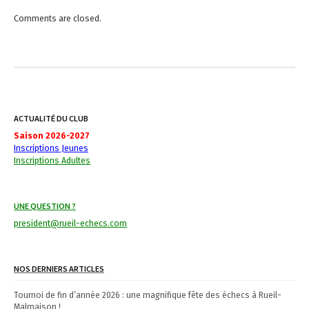
i
Comments are closed.
g
a
t
i
ACTUALITÉ DU CLUB
o
Saison 2026-2027
n
Inscriptions Jeunes
Inscriptions Adultes
UNE QUESTION ?
president@rueil-echecs.com
NOS DERNIERS ARTICLES
Tournoi de fin d’année 2026 : une magnifique fête des échecs à Rueil-
Malmaison !