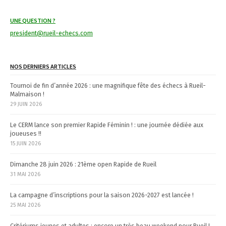
a
t
UNE QUESTION ?
president@rueil-echecs.com
i
o
NOS DERNIERS ARTICLES
n
Tournoi de fin d’année 2026 : une magnifique fête des échecs à Rueil-
Malmaison !
29 JUIN 2026
Le CERM lance son premier Rapide Féminin ! : une journée dédiée aux
joueuses !!
15 JUIN 2026
Dimanche 28 juin 2026 : 21ème open Rapide de Rueil
31 MAI 2026
La campagne d’inscriptions pour la saison 2026-2027 est lancée !
25 MAI 2026
Critériums jeunes et adultes : encore un très beau weekend pour Rueil !