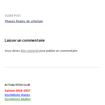
OLDER POST
Phases finales de criterium
P
o
Laisser un commentaire
s
Vous devez
être connecté
pour publier un commentaire.
t
n
a
v
ACTUALITÉ DU CLUB
i
Saison 2026-2027
Inscriptions Jeunes
g
Inscriptions Adultes