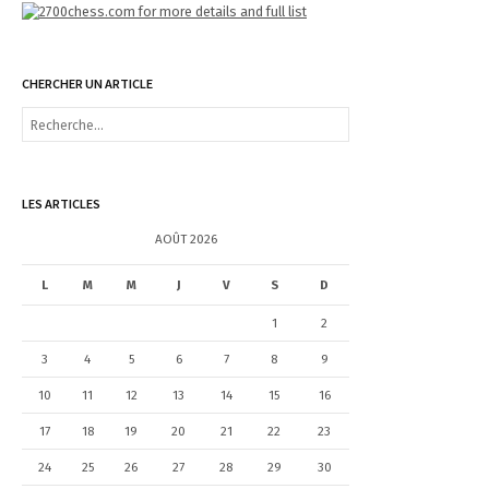
CHERCHER UN ARTICLE
R
e
c
h
e
LES ARTICLES
r
c
AOÛT 2026
h
e
L
M
M
J
V
S
D
r
1
2
:
3
4
5
6
7
8
9
10
11
12
13
14
15
16
17
18
19
20
21
22
23
24
25
26
27
28
29
30