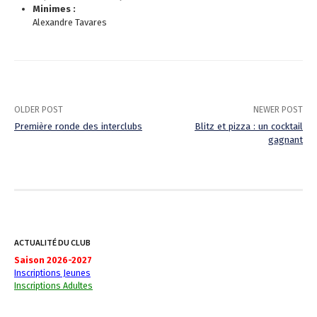
Minimes :
Alexandre Tavares
OLDER POST
NEWER POST
Première ronde des interclubs
Blitz et pizza : un cocktail
gagnant
P
o
s
t
ACTUALITÉ DU CLUB
n
Saison 2026-2027
Inscriptions Jeunes
a
Inscriptions Adultes
v