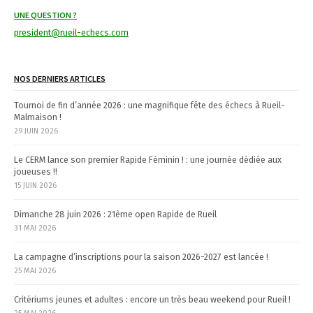
i
UNE QUESTION ?
g
president@rueil-echecs.com
a
NOS DERNIERS ARTICLES
t
Tournoi de fin d’année 2026 : une magnifique fête des échecs à Rueil-
i
Malmaison !
29 JUIN 2026
o
n
Le CERM lance son premier Rapide Féminin ! : une journée dédiée aux
joueuses !!
15 JUIN 2026
Dimanche 28 juin 2026 : 21ème open Rapide de Rueil
31 MAI 2026
La campagne d’inscriptions pour la saison 2026-2027 est lancée !
25 MAI 2026
Critériums jeunes et adultes : encore un très beau weekend pour Rueil !