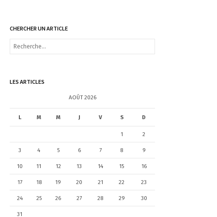
CHERCHER UN ARTICLE
R
e
c
h
e
LES ARTICLES
r
c
AOÛT 2026
h
e
L
M
M
J
V
S
D
r
1
2
:
3
4
5
6
7
8
9
10
11
12
13
14
15
16
17
18
19
20
21
22
23
24
25
26
27
28
29
30
31