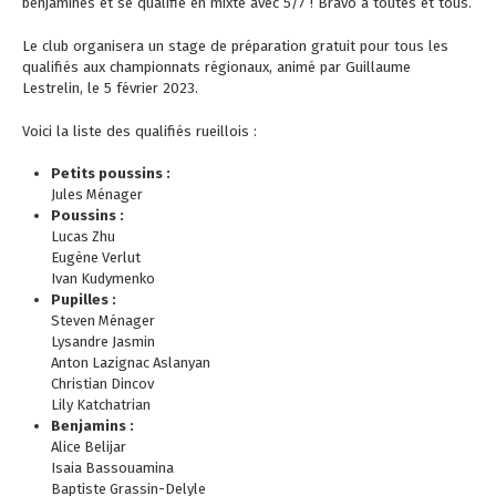
benjamines et se qualifie en mixte avec 5/7 ! Bravo à toutes et tous.
Le club organisera un stage de préparation gratuit pour tous les
qualifiés aux championnats régionaux, animé par Guillaume
Lestrelin, le 5 février 2023.
Voici la liste des qualifiés rueillois :
Petits poussins :
Jules Ménager
Poussins :
Lucas Zhu
Eugène Verlut
Ivan Kudymenko
Pupilles :
Steven Ménager
Lysandre Jasmin
Anton Lazignac Aslanyan
Christian Dincov
Lily Katchatrian
Benjamins :
Alice Belijar
Isaia Bassouamina
Baptiste Grassin-Delyle