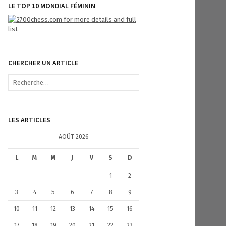
LE TOP 10 MONDIAL FÉMININ
CHERCHER UN ARTICLE
R
e
c
h
e
LES ARTICLES
r
c
AOÛT 2026
h
e
L
M
M
J
V
S
D
r
1
2
:
3
4
5
6
7
8
9
10
11
12
13
14
15
16
17
18
19
20
21
22
23