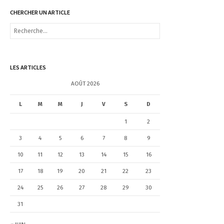
CHERCHER UN ARTICLE
R
e
c
h
e
LES ARTICLES
r
c
AOÛT 2026
h
e
L
M
M
J
V
S
D
r
1
2
:
3
4
5
6
7
8
9
10
11
12
13
14
15
16
17
18
19
20
21
22
23
24
25
26
27
28
29
30
31