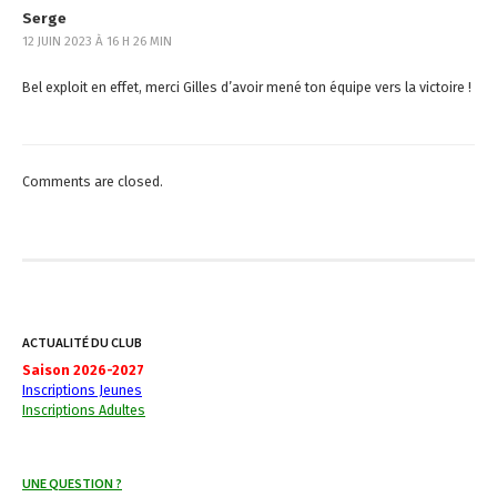
Serge
t
12 JUIN 2023 À 16 H 26 MIN
i
Bel exploit en effet, merci Gilles d’avoir mené ton équipe vers la victoire !
o
n
Comments are closed.
ACTUALITÉ DU CLUB
Saison 2026-2027
Inscriptions Jeunes
Inscriptions Adultes
UNE QUESTION ?