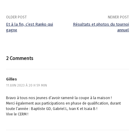
OLDER POST
NEWER POST
Et à la fin, c’est Ranko qui
Résultats et photos du tournoi
gagne
annuel
P
o
s
2 Comments
t
n
Gilles
11 JUIN 2023 À 20 H 59 MIN
a
v
Bravo à tous nos jeunes d’avoir ramené la coupe à la maison !
Merci également aux participations en phase de qualification, durant
i
toute l’année : Baptiste GD, Gabriel L, Ivan K et Isaia B !
Vive le CERM !
g
a