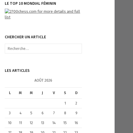
LE TOP 10 MONDIAL FÉMININ
CHERCHER UN ARTICLE
R
e
c
h
e
LES ARTICLES
r
c
AOÛT 2026
h
e
L
M
M
J
V
S
D
r
1
2
:
3
4
5
6
7
8
9
10
11
12
13
14
15
16
17
18
19
20
21
22
23