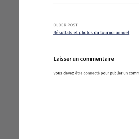
OLDER POST
Résultats et photos du tournoi annuel
P
o
Laisser un commentaire
s
Vous devez
être connecté
pour publier un comm
t
n
a
v
i