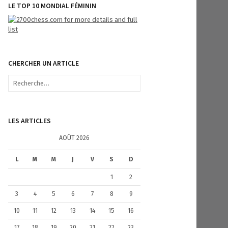
LE TOP 10 MONDIAL FÉMININ
CHERCHER UN ARTICLE
R
e
c
h
e
LES ARTICLES
r
c
AOÛT 2026
h
e
L
M
M
J
V
S
D
r
1
2
:
3
4
5
6
7
8
9
10
11
12
13
14
15
16
17
18
19
20
21
22
23